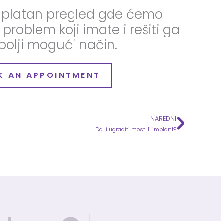
besplatan pregled gde ćemo
problem koji imate i rešiti ga
bolji mogući način.
K AN APPOINTMENT
NAREDNI
Next
Da li ugraditi most ili implant?