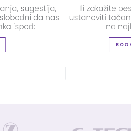
tanja, sugestija,
Ili zakažite 
 slobodni da nas
ustanoviti tačan 
nka ispod:
na naj
BOO