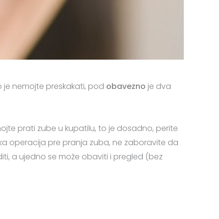
o je nemojte preskakati, pod
obavezno
je dva
mojte prati zube u kupatilu, to je dosadno, perite
nska operacija pre pranja zuba, ne zaboravite da
ti, a ujedno se može obaviti i pregled (bez