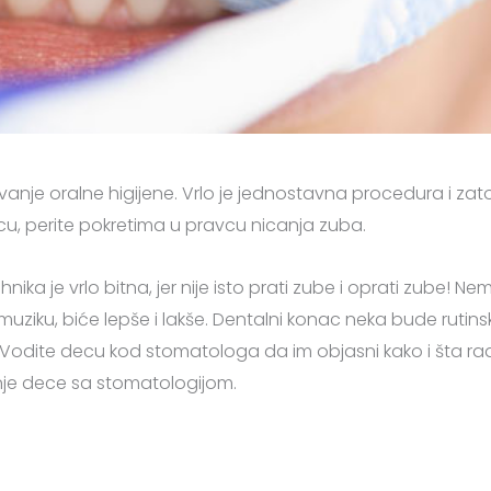
anje oralne higijene. Vrlo je jednostavna procedura i zat
cu, perite pokretima u pravcu nicanja zuba.
nika je vrlo bitna, jer nije isto prati zube i oprati zube! Ne
 muziku, biće lepše i lakše. Dentalni konac neka bude ruti
 Vodite decu kod stomatologa da im objasni kako i šta radi
je dece sa stomatologijom.