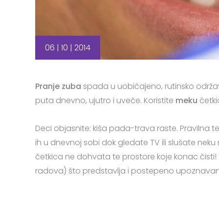
06 | 10 | 2014
Pranje zuba
spada u uobičajeno, rutinsko održav
puta dnevno, ujutro i uveče. Koristite
meku
četki
Deci objasnite: kiša pada-trava raste. Pravilna teh
ih u dnevnoj sobi dok gledate TV ili slušate neku
četkica ne dohvata te prostore koje konac čisti!
radova) što predstavlja i postepeno upoznavan