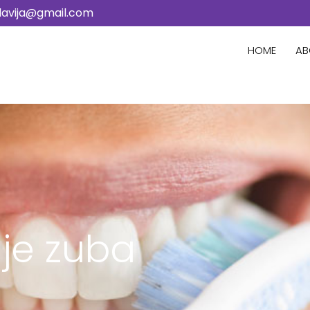
lavija@gmail.com
HOME
AB
nje zuba