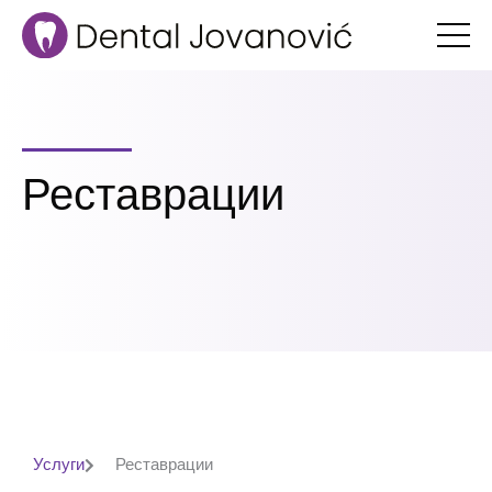
Pereйti
k
soderžimomu
Реставрации
Услуги
Реставрации