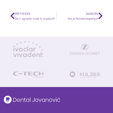
PRETHODNI
NAREDNI
Prev
Nex
Da li ugraditi most ili implant?
Šta je Parodontopatija?