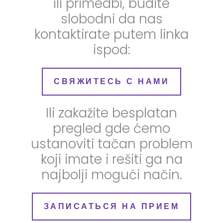
ili primedbi, budite
slobodni da nas
kontaktirate putem linka
ispod:
СВЯЖИТЕСЬ С НАМИ
Ili zakažite besplatan
pregled gde ćemo
ustanoviti tačan problem
koji imate i rešiti ga na
najbolji mogući način.
ЗАПИСАТЬСЯ НА ПРИЕМ